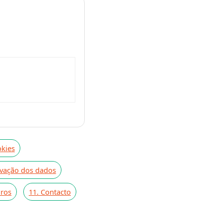
okies
rvação dos dados
iros
11. Contacto