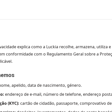
ivacidade explica como a Luckia recolhe, armazena, utiliza 
 em conformidade com o Regulamento Geral sobre a Proteç
icável.
lhemos
ome, apelido, data de nascimento, género.
o:
endereço de e-mail, número de telefone, endereço posta
ção (KYC):
cartão de cidadão, passaporte, comprovativo d