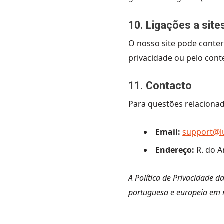
10. Ligações a site
O nosso site pode conter 
privacidade ou pelo cont
11. Contacto
Para questões relacionad
Email:
support@l
Endereço:
R. do A
A Política de Privacidade 
portuguesa e europeia em 