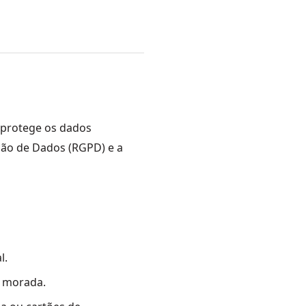
e protege os dados
ão de Dados (RGPD) e a
l.
e morada.