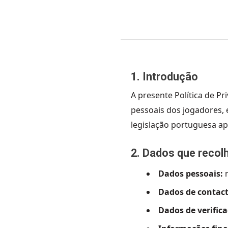
1. Introdução
A presente Política de Pr
pessoais dos jogadores,
legislação portuguesa apl
2. Dados que reco
Dados pessoais:
n
Dados de contact
Dados de verifica