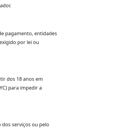
ador.
 de pagamento, entidades
xigido por lei ou
rtir dos 18 anos em
YC) para impedir a
 dos serviços ou pelo